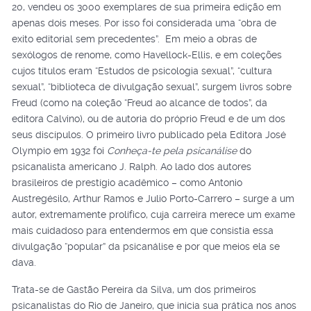
20, vendeu os 3000 exemplares de sua primeira edição em
apenas dois meses. Por isso foi considerada uma “obra de
exito editorial sem precedentes”. Em meio a obras de
sexólogos de renome, como Havellock-Ellis, e em coleções
cujos títulos eram “Estudos de psicologia sexual”, “cultura
sexual”, “biblioteca de divulgação sexual”, surgem livros sobre
Freud (como na coleção “Freud ao alcance de todos”, da
editora Calvino), ou de autoria do próprio Freud e de um dos
seus discípulos. O primeiro livro publicado pela Editora José
Olympio em 1932 foi
Conheça-te pela psicanálise
do
psicanalista americano J. Ralph. Ao lado dos autores
brasileiros de prestígio acadêmico – como Antonio
Austregésilo, Arthur Ramos e Julio Porto-Carrero – surge a um
autor, extremamente prolífico, cuja carreira merece um exame
mais cuidadoso para entendermos em que consistia essa
divulgação “popular” da psicanálise e por que meios ela se
dava.
Trata-se de Gastão Pereira da Silva, um dos primeiros
psicanalistas do Rio de Janeiro, que inicia sua prática nos anos