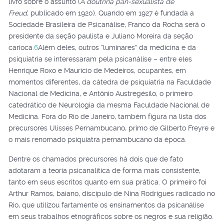
livro sobre o assunto (
A doutrina pan-sexualista de
Freud,
publicado em 1920). Quando em 1927 é fundada a
Sociedade Brasileira de Psicanálise, Franco da Rocha será o
presidente da seção paulista e Juliano Moreira da seção
carioca.
6
Além deles, outros “luminares” da medicina e da
psiquiatria se interessaram pela psicanálise – entre eles
Henrique Roxo e Maurício de Medeiros, ocupantes, em
momentos diferentes, da cátedra de psiquiatria na Faculdade
Nacional de Medicina, e Antônio Austregésilo, o primeiro
catedrático de Neurologia da mesma Faculdade Nacional de
Medicina. Fora do Rio de Janeiro, também figura na lista dos
precursores Ulisses Pernambucano, primo de Gilberto Freyre e
o mais renomado psiquiatra pernambucano da época.
Dentre os chamados precursores há dois que de fato
adotaram a teoria psicanalítica de forma mais consistente,
tanto em seus escritos quanto em sua prática. O primeiro foi
Arthur Ramos, baiano, discípulo de Nina Rodrigues radicado no
Rio, que utilizou fartamente os ensinamentos da psicanálise
em seus trabalhos etnográficos sobre os negros e sua religião.