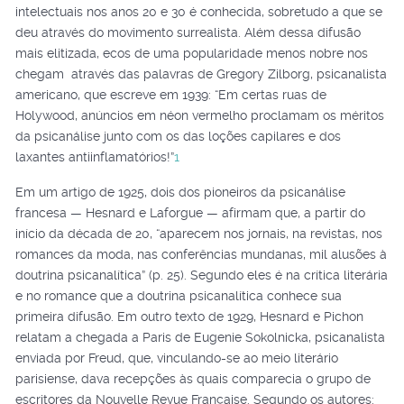
intelectuais nos anos 20 e 30 é conhecida, sobretudo a que se
deu através do movimento surrealista. Além dessa difusão
mais elitizada, ecos de uma popularidade menos nobre nos
chegam através das palavras de Gregory Zilborg, psicanalista
americano, que escreve em 1939: “Em certas ruas de
Holywood, anúncios em néon vermelho proclamam os méritos
da psicanálise junto com os das loções capilares e dos
laxantes antiinflamatórios!”
1
Em um artigo de 1925, dois dos pioneiros da psicanálise
francesa — Hesnard e Laforgue — afirmam que, a partir do
início da década de 20, “aparecem nos jornais, na revistas, nos
romances da moda, nas conferências mundanas, mil alusões à
doutrina psicanalítica” (p. 25). Segundo eles é na crítica literária
e no romance que a doutrina psicanalítica conhece sua
primeira difusão. Em outro texto de 1929, Hesnard e Pichon
relatam a chegada a Paris de Eugenie Sokolnicka, psicanalista
enviada por Freud, que, vinculando-se ao meio literário
parisiense, dava recepções às quais comparecia o grupo de
escritores da Nouvelle Revue Française. Segundo os autores: