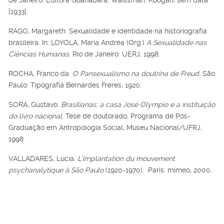
de Janeiro: Editora Guanabara; Waissman: Koogan, sem data
[1933].
RAGO, Margareth. Sexualidade e identidade na historiografia
brasileira. In: LOYOLA, Maria Andréa (Org.)
A Sexualidade nas
Ciências Humanas.
Rio de Janeiro: UERJ, 1998.
ROCHA, Franco da.
O Pansexualismo na doutrina de Freud
. São
Paulo: Tipografia Bernardes Frères, 1920.
SORÁ, Gustavo.
Brasilianas: a casa José Olympio e a instituição
do livro nacional
. Tese de doutorado, Programa de Pós-
Graduação em Antropologia Social, Museu Nacional/UFRJ,
1998.
VALLADARES, Lucia.
L’implantation du mouvement
psychanalytique à São Paulo
(1920-1970). Paris: mimeo, 2000.