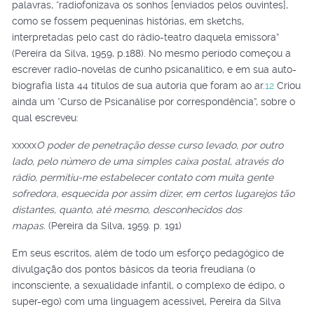
palavras, “radiofonizava os sonhos [enviados pelos ouvintes],
como se fossem pequeninas histórias, em sketchs,
interpretadas pelo cast do rádio-teatro daquela emissora”
(Pereira da Silva, 1959, p.188). No mesmo período começou a
escrever radio-novelas de cunho psicanalítico, e em sua auto-
biografia lista 44 títulos de sua autoria que foram ao ar.
12
Criou
ainda um “Curso de Psicanálise por correspondência”, sobre o
qual escreveu:
xxxxx
O poder de penetração desse curso levado, por outro
lado, pelo número de uma simples caixa postal, através do
rádio, permitiu-me estabelecer contato com muita gente
sofredora, esquecida por assim dizer, em certos lugarejos tão
distantes, quanto, até mesmo, desconhecidos dos
mapas.
(Pereira da Silva, 1959. p. 191)
Em seus escritos, além de todo um esforço pedagógico de
divulgação dos pontos básicos da teoria freudiana (o
inconsciente, a sexualidade infantil, o complexo de édipo, o
super-ego) com uma linguagem acessível, Pereira da Silva