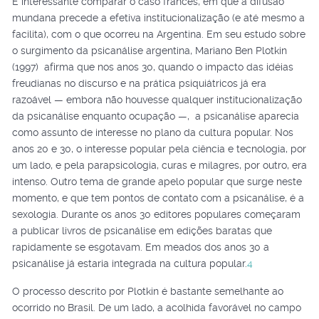
É interessante comparar o caso francês, em que a difusão
mundana precede a efetiva institucionalização (e até mesmo a
facilita), com o que ocorreu na Argentina. Em seu estudo sobre
o surgimento da psicanálise argentina, Mariano Ben Plotkin
(1997) afirma que nos anos 30, quando o impacto das idéias
freudianas no discurso e na prática psiquiátricos já era
razoável — embora não houvesse qualquer institucionalização
da psicanálise enquanto ocupação —, a psicanálise aparecia
como assunto de interesse no plano da cultura popular. Nos
anos 20 e 30, o interesse popular pela ciência e tecnologia, por
um lado, e pela parapsicologia, curas e milagres, por outro, era
intenso. Outro tema de grande apelo popular que surge neste
momento, e que tem pontos de contato com a psicanálise, é a
sexologia. Durante os anos 30 editores populares começaram
a publicar livros de psicanálise em edições baratas que
rapidamente se esgotavam. Em meados dos anos 30 a
psicanálise já estaria integrada na cultura popular.
4
O processo descrito por Plotkin é bastante semelhante ao
ocorrido no Brasil. De um lado, a acolhida favorável no campo