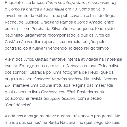
Enquanto isso lançou
Como se interpretam os sonhos
em 43
e
Como se pratica a Psicanálise
em 48. Como se vê, o
investimento da editora – que publicava José Lins do Rêgo,
Rachel de Queiroz, Graciliano Ramos e Jorge Amado, entre
outros
11
– em Pereira da Silva não era pequeno, tendo sido,
pelo visto, largamente recompensado já que os livros de
Gastão não vendiam apenas sua primeira edição, pelo
contrário, continuavam vendendo no decorrer do tempo.
Além dos livros, Gastão manteve intensa atividade na imprensa
escrita. Em 1934 criou na revista
Carioca
a coluna “Psicanálise
dos sonhos”, ilustrada por uma fotografia de Freud (que dá
origem ao livro
Conhece-te pelos sonhos)
. Na revista
Vamos
Ler
manteve uma coluna intitulada “Página das mães” (da
qual nasceu o livro
Conheça seu filho
). Posteriormente
colaborou na revista
Seleções Sexuais
com a seção
“Confidências”.
Ainda nos anos 30 manteve durante três anos o programa “No
mundo dos sonhos”, na Radio Nacional, no qual, segundo suas