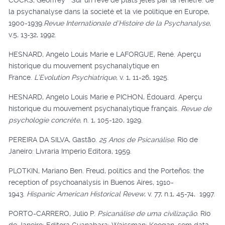
COCKS, Geoffrey Sur un rêve de plats jetés par la fenêtre: de
la psychanalyse dans la societé et la vie politique en Europe,
1900-1939.
Revue Internationale d’Histoire de la Psychanalyse
,
v.5, 13-32, 1992.
HESNARD, Angelo Louis Marie e LAFORGUE, René. Aperçu
historique du mouvement psychanalytique en
France.
L’Evolution Psychiatrique
, v. 1, 11-26, 1925.
HESNARD, Angelo Louis Marie e PICHON, Édouard. Aperçu
historique du mouvement psychanalytique français.
Revue de
psychologie concrète
, n. 1, 105-120, 1929.
PEREIRA DA SILVA, Gastão.
25 Anos de Psicanálise.
Rio de
Janeiro: Livraria Imperio Editora, 1959.
PLOTKIN, Mariano Ben. Freud, politics and the Porteños: the
reception of psychoanalysis in Buenos Aires, 1910-
1943.
Hispanic American Historical Revew
, v. 77, n.1, 45-74, 1997.
PORTO-CARRERO, Julio P.
Psicanálise de uma civilização.
Rio