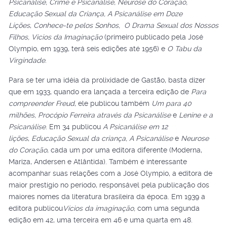
Psicanálise, Crime e Psicanálise, Neurose do Coração,
Educação Sexual da Criança, A Psicanálise em Doze
Lições
,
Conhece-te pelos Sonhos, O Drama Sexual dos Nossos
Filhos, Vicios da Imaginação
(primeiro publicado pela José
Olympio, em 1939, terá seis edições até 1956) e
O Tabu da
Virgindade
.
Para se ter uma idéia da prolixidade de Gastão, basta dizer
que em 1933, quando era lançada a terceira edição de
Para
compreender Freud
, ele publicou também
Um para 40
milhões, Procópio Ferreira através da Psicanálise
e
Lenine e a
Psicanálise
. Em 34 publicou
A Psicanálise em 12
lições
,
Educação Sexual da criança, A Psicanálise
e
Neurose
do Coração
, cada um por uma editora diferente (Moderna,
Mariza, Andersen e Atlântida). Também é interessante
acompanhar suas relações com a José Olympio, a editora de
maior prestígio no período, responsável pela publicação dos
maiores nomes da literatura brasileira da época. Em 1939 a
editora publicou
Vícios da imaginação,
com uma segunda
edição em 42, uma terceira em 46 e uma quarta em 48.