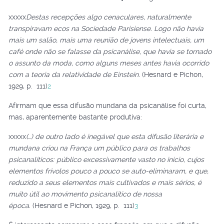
xxxxx
Destas recepções algo cenaculares, naturalmente
transpiravam ecos na Sociedade Parisiense. Logo não havia
mais um salão, mais uma reunião de jovens intelectuais, um
café onde não se falasse da psicanálise, que havia se tornado
o assunto da moda, como alguns meses antes havia ocorrido
com a teoria da relatividade de Einstein.
(Hesnard e Pichon,
1929, p. 111)
2
Afirmam que essa difusão mundana da psicanálise foi curta,
mas, aparentemente bastante produtiva:
xxxxx
(…) de outro lado é inegável que esta difusão literária e
mundana criou na França um público para os trabalhos
psicanalíticos: público excessivamente vasto no início, cujos
elementos frívolos pouco a pouco se auto-eliminaram, e que,
reduzido a seus elementos mais cultivados e mais sérios, é
muito útil ao movimento psicanalítico de nossa
época.
(Hesnard e Pichon, 1929, p. 111)
3