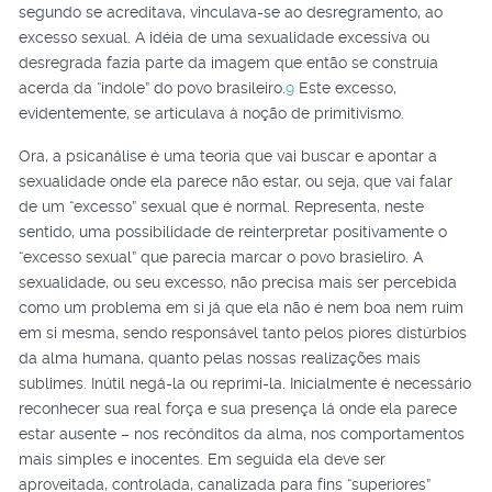
segundo se acreditava, vinculava-se ao desregramento, ao
excesso sexual. A idéia de uma sexualidade excessiva ou
desregrada fazia parte da imagem que então se construía
acerda da “índole” do povo brasileiro.
9
Este excesso,
evidentemente, se articulava à noção de primitivismo.
Ora, a psicanálise é uma teoria que vai buscar e apontar a
sexualidade onde ela parece não estar, ou seja, que vai falar
de um “excesso” sexual que é normal. Representa, neste
sentido, uma possibilidade de reinterpretar positivamente o
“excesso sexual” que parecia marcar o povo brasieliro. A
sexualidade, ou seu excesso, não precisa mais ser percebida
como um problema em si já que ela não é nem boa nem ruim
em si mesma, sendo responsável tanto pelos piores distúrbios
da alma humana, quanto pelas nossas realizações mais
sublimes. Inútil negá-la ou reprimi-la. Inicialmente é necessário
reconhecer sua real força e sua presença lá onde ela parece
estar ausente – nos recônditos da alma, nos comportamentos
mais simples e inocentes. Em seguida ela deve ser
aproveitada, controlada, canalizada para fins “superiores”