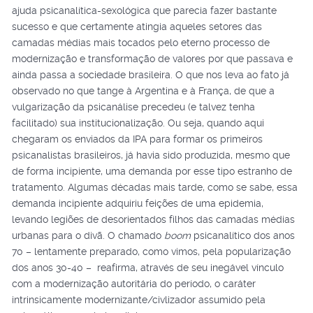
ajuda psicanalítica-sexológica que parecia fazer bastante
sucesso e que certamente atingia aqueles setores das
camadas médias mais tocados pelo eterno processo de
modernização e transformação de valores por que passava e
ainda passa a sociedade brasileira. O que nos leva ao fato já
observado no que tange à Argentina e à França, de que a
vulgarização da psicanálise precedeu (e talvez tenha
facilitado) sua institucionalização. Ou seja, quando aqui
chegaram os enviados da IPA para formar os primeiros
psicanalistas brasileiros, já havia sido produzida, mesmo que
de forma incipiente, uma demanda por esse tipo estranho de
tratamento. Algumas décadas mais tarde, como se sabe, essa
demanda incipiente adquiriu feições de uma epidemia,
levando legiões de desorientados filhos das camadas médias
urbanas para o divã. O chamado
boom
psicanalítico dos anos
70 – lentamente preparado, como vimos, pela popularização
dos anos 30-40 – reafirma, através de seu inegável vínculo
com a modernização autoritária do período, o caráter
intrinsicamente modernizante/civlizador assumido pela