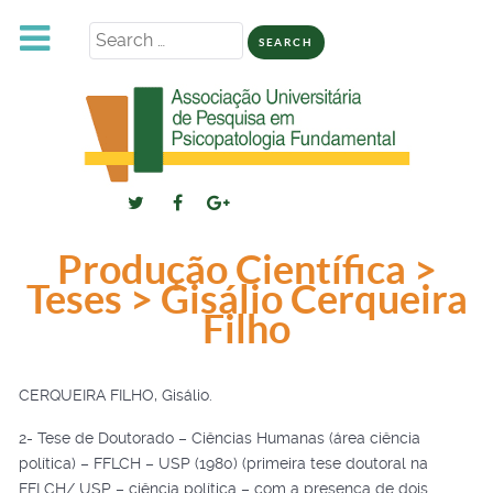
Search
for:
Produção Científica >
Teses > Gisálio Cerqueira
Filho
CERQUEIRA FILHO, Gisálio.
2- Tese de Doutorado – Ciências Humanas (área ciência
política) – FFLCH – USP (1980) (primeira tese doutoral na
FFLCH/ USP – ciência política – com a presença de dois