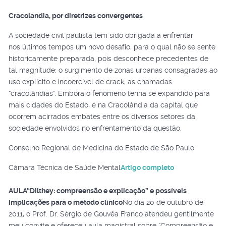
Cracolandia, por diretrizes convergentes
A sociedade civil paulista tem sido obrigada a enfrentar
nos últimos tempos um novo desafio, para o qual não se sente
historicamente preparada, pois desconhece precedentes de
tal magnitude: o surgimento de zonas urbanas consagradas ao
uso explícito e incoercível de crack, as chamadas
“cracolândias”. Embora o fenômeno tenha se expandido para
mais cidades do Estado, é na Cracolândia da capital que
ocorrem acirrados embates entre os diversos setores da
sociedade envolvidos no enfrentamento da questão.
Conselho Regional de Medicina do Estado de São Paulo
Câmara Técnica de Saúde Mental
Artigo completo
AULA
“Dilthey: compreensão e explicação” e possíveis
implicações para o método clínico
No dia 20 de outubro de
2011, o Prof. Dr. Sérgio de Gouvêa Franco atendeu gentilmente
meu convite e ofereceu aula magistral sobre “Compreensão e