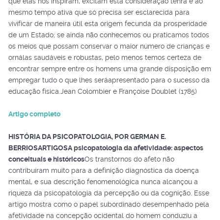
que elas nos inspiram, excitam esta consideração tenra e ao
mesmo tempo ativa que só precisa ser esclarecida para
vivificar de maneira útil esta origem fecunda da prosperidade
de um Estado; se ainda não conhecemos ou praticamos todos
os meios que possam conservar o maior número de crianças e
ornálas saudáveis e robustas, pelo menos temos certeza de
encontrar sempre entre os homens uma grande disposição em
empregar tudo o que lhes seráapresentado para o sucesso da
educação física.Jean Colombier e Françoise Doublet (1785)
Artigo completo
HISTÓRIA DA PSICOPATOLOGIA, POR GERMAN E.
BERRIOS
ARTIGOS
A psicopatologia da afetividade: aspectos
conceituais e históricos
Os transtornos do afeto não
contribuíram muito para a definição diagnóstica da doença
mental, e sua descrição fenomenológica nunca alcançou a
riqueza da psicopatologia da percepção ou da cognição. Esse
artigo mostra como o papel subordinado desempenhado pela
afetividade na concepção ocidental do homem conduziu a