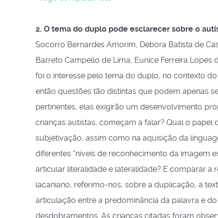
2. O tema do duplo pode esclarecer sobre o aut
Socorro Bernardes Amorim, Débora Batista de Cast
Barreto Campello de Lima, Eunice Ferreira Lopes d
foi o interesse pelo tema do duplo, no contexto d
então questões tão distintas que podem apenas s
pertinentes, elas exigirão um desenvolvimento próp
crianças autistas, começam a falar? Qual o papel d
subjetivação, assim como na aquisição da linguag
diferentes “níveis de reconhecimento da imagem es
articular literalidade e lateralidade? E comparar 
lacaniano, referimo-nos, sobre a duplicação, a te
articulação entre a predominância da palavra e do 
desdobramentos. As crianças citadas foram observ