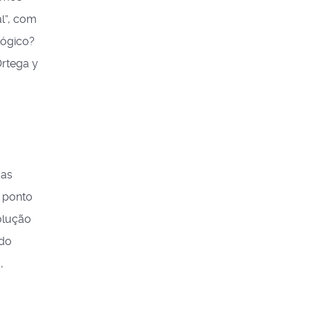
l”, com
lógico?
Ortega y
das
 ponto
olução
 do
,