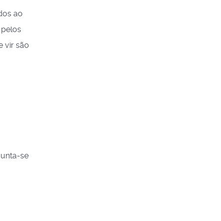
dos ao
 pelos
e vir são
gunta-se