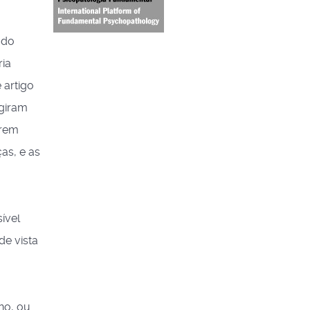
 do
ria
 artigo
rgiram
orem
as, e as
ível
de vista
no, ou