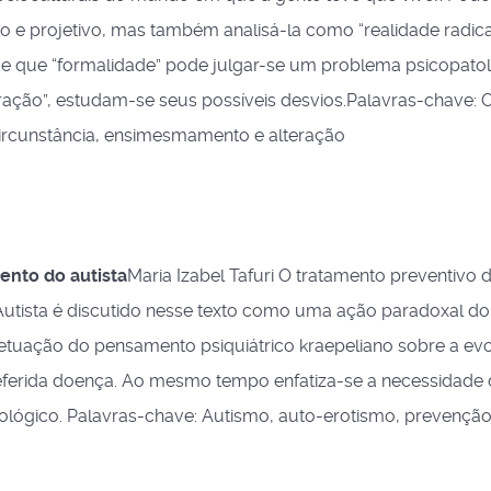
o e projetivo, mas também analisá-la como “realidade radica
de que “formalidade” pode julgar-se um problema psicopato
ação”, estudam-se seus possíveis desvios.Palavras-chave: 
 circunstância, ensimesmamento e alteração
ento do autista
Maria Izabel Tafuri O tratamento preventivo 
utista é discutido nesse texto como uma ação paradoxal do
rpetuação do pensamento psiquiátrico kraepeliano sobre a ev
eferida doença. Ao mesmo tempo enfatiza-se a necessidade
lógico. Palavras-chave: Autismo, auto-erotismo, prevenção