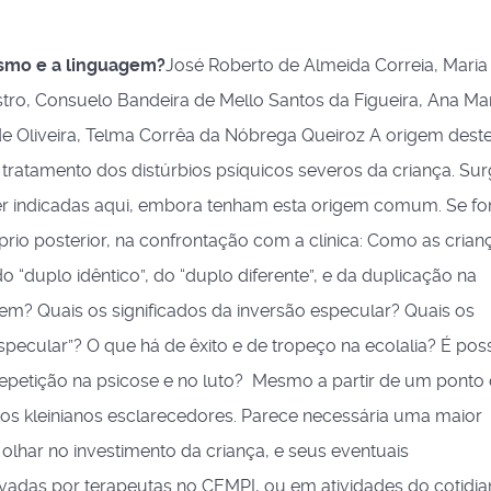
ismo e a linguagem?
José Roberto de Almeida Correia, Maria
ro, Consuelo Bandeira de Mello Santos da Figueira, Ana Ma
e Oliveira, Telma Corrêa da Nóbrega Queiroz A origem deste
o tratamento dos distúrbios psíquicos severos da criança. Su
er indicadas aqui, embora tenham esta origem comum. Se f
rio posterior, na confrontação com a clínica: Como as crianç
o “duplo idêntico”, do “duplo diferente”, e da duplicação na
em? Quais os significados da inversão especular? Quais os
pecular”? O que há de êxito e de tropeço na ecolalia? É poss
a repetição na psicose e no luto? Mesmo a partir de um ponto 
xtos kleinianos esclarecedores. Parece necessária uma maior
olhar no investimento da criança, e seus eventuais
adas por terapeutas no CEMPI, ou em atividades do cotidia