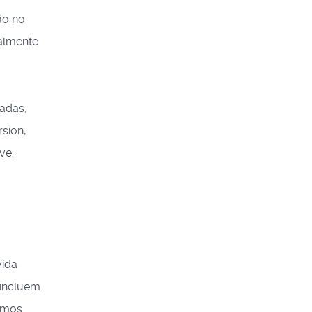
ão no
ualmente
adas,
rsion,
ve:
vida
 incluem
demos