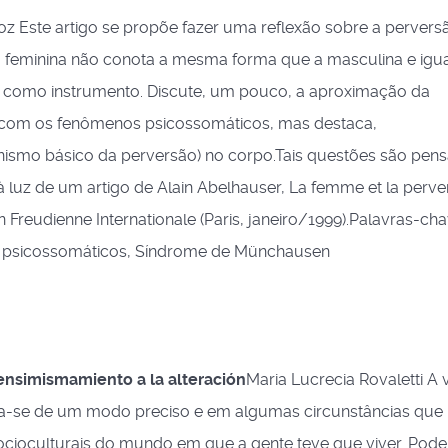
roz Este artigo se propõe fazer uma reflexão sobre a pervers
são feminina não conota a mesma forma que a masculina e ig
como instrumento. Discute, um pouco, a aproximação da
e com os fenômenos psicossomáticos, mas destaca,
ismo básico da perversão) no corpo.Tais questões são pens
 luz de um artigo de Alain Abelhauser, La femme et la perve
Freudienne Internationale (Paris, janeiro/1999).Palavras-cha
as psicossomáticos, Síndrome de Münchausen
ensimismamiento a la alteración
Maria Lucrecia Rovaletti A 
a-se de um modo preciso e em algumas circunstâncias que
s socioculturais do mundo em que a gente teve que viver. Po