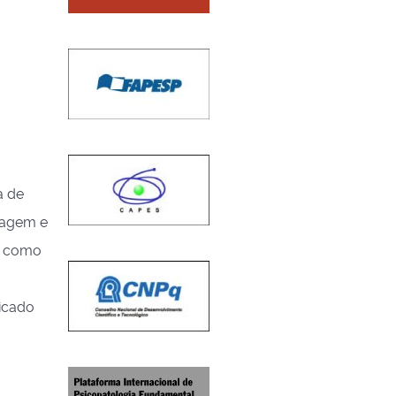
a de
uagem e
s como
ticado