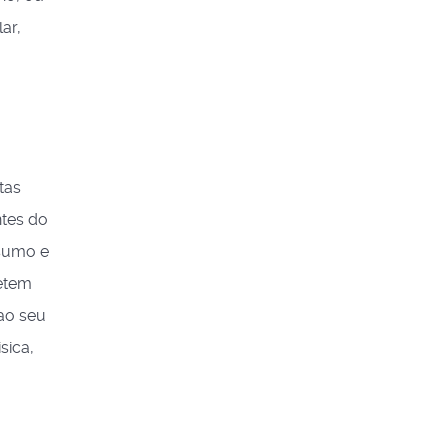
ar,
tas
ntes do
nsumo e
metem
ao seu
sica,