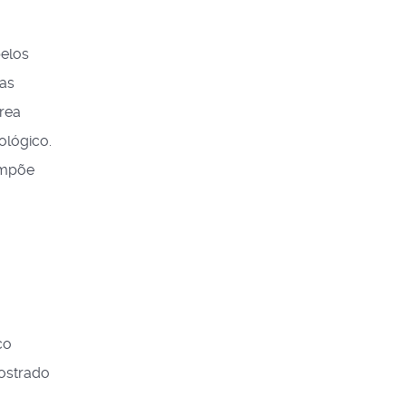
pelos
cas
rea
ológico.
 impõe
co
mostrado