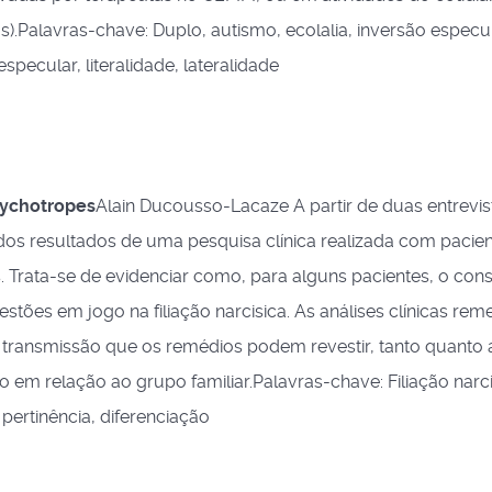
s).Palavras-chave: Duplo, autismo, ecolalia, inversão especul
specular, literalidade, lateralidade
sychotropes
Alain Ducousso-Lacaze A partir de duas entrevis
dos resultados de uma pesquisa clínica realizada com pacie
. Trata-se de evidenciar como, para alguns pacientes, o co
tões em jogo na filiação narcisica. As análises clínicas re
 transmissão que os remédios podem revestir, tanto quanto 
ão em relação ao grupo familiar.Palavras-chave: Filiação narci
pertinência, diferenciação