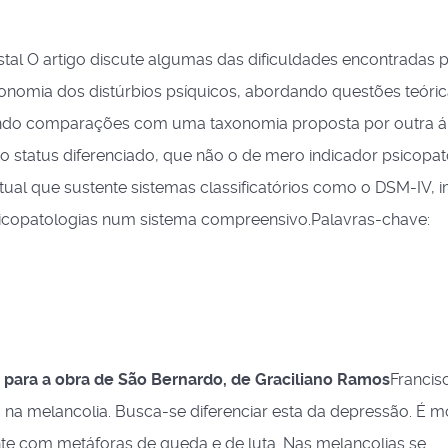
stal O artigo discute algumas das dificuldades encontradas 
xonomia dos distúrbios psíquicos, abordando questões teóri
lecendo comparações com uma taxonomia proposta por outra á
ico status diferenciado, que não o de mero indicador psicopat
itual que sustente sistemas classificatórios como o DSM-IV,
 psicopatologias num sistema compreensivo.Palavras-chave:
 para a obra de São Bernardo, de Graciliano Ramos
Francis
 na melancolia. Busca-se diferenciar esta da depressão. É 
e com metáforas de queda e de luta. Nas melancolias se