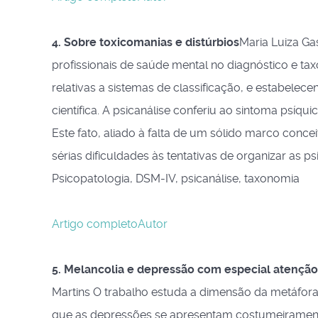
4. Sobre toxicomanias e distúrbios
Maria Luiza Ga
profissionais de saúde mental no diagnóstico e ta
relativas a sistemas de classificação, e estabe
científica. A psicanálise conferiu ao sintoma psíqu
Este fato, aliado à falta de um sólido marco conce
sérias dificuldades às tentativas de organizar as
Psicopatologia, DSM-IV, psicanálise, taxonomia
Artigo completo
Autor
5. Melancolia e depressão com especial atenção
Martins O trabalho estuda a dimensão da metáfora
que as depressões se apresentam costumeirament