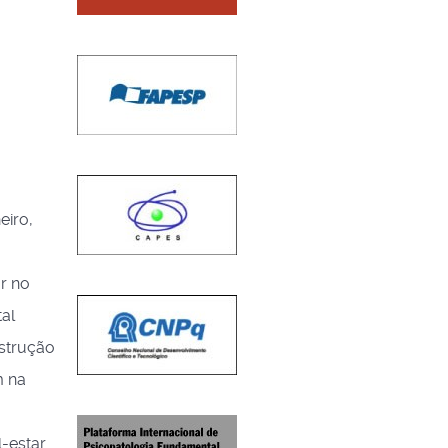
eiro,
r no
al
nstrução
m na
-estar