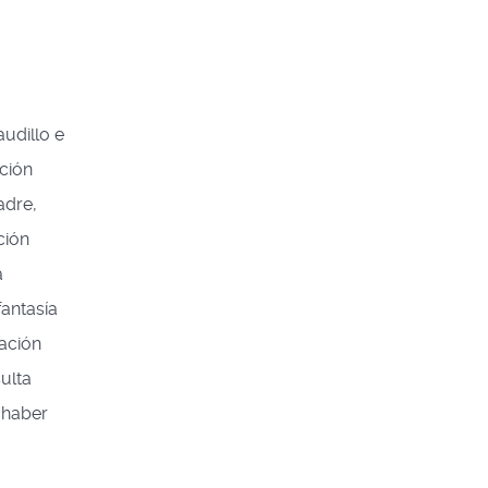
udillo e
ción
adre,
ción
a
fantasía
iación
ulta
 haber