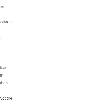
com
saltada
l
rleau-
th
 then
lict the