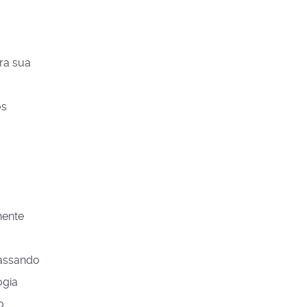
ara sua
os
nente
passando
ogia
o