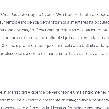
l?
Ana Paula Gonzaga e Cybelle Weinberg A literatura especia
limentos e incidência de transtornos alimentares na popula
irma essa correlação. Observam que muitas das pacientes ate
ntam uma diferenciação cultural significativa em relação ao
tões mais profundas em que a anorexia ou a bulimia as lanç
 adolescência, o corpo e o narcisismo. Palavras-chave: Tran
helini Marraccini A doença de Parkinson é uma síndrome neu
de madura e velhice.A crescente debilitação física contrast
pacientes até o fim da vida. Nessa enfermidade incurável, q