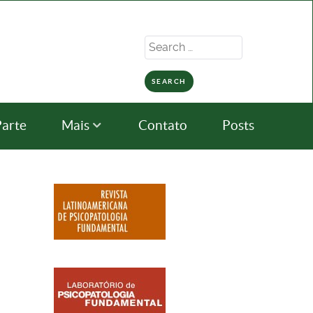
Search
for:
Parte
Mais
Contato
Posts