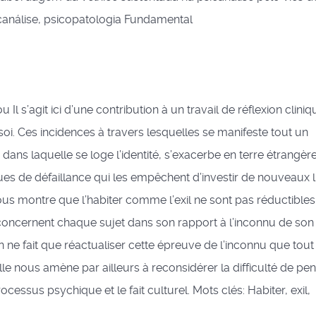
icanálise, psicopatologia Fundamental
u Il s’agit ici d’une contribution à un travail de réflexion clini
soi. Ces incidences à travers lesquelles se manifeste tout un
dans laquelle se loge l’identité, s’exacerbe en terre étrangèr
ques de défaillance qui les empêchent d’investir de nouveaux l
ous montre que l’habiter comme l’exil ne sont pas réductible
s concernent chaque sujet dans son rapport à l’inconnu de son 
n ne fait que réactualiser cette épreuve de l’inconnu que tout
lle nous amène par ailleurs à reconsidérer la difficulté de pe
 processus psychique et le fait culturel. Mots clés: Habiter, exil,