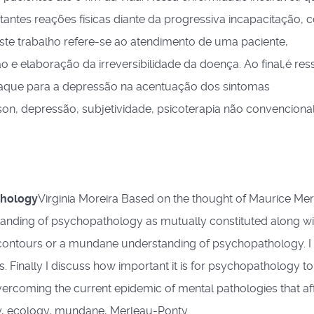
ntes reações físicas diante da progressiva incapacitação, 
Este trabalho refere-se ao atendimento de uma paciente,
 elaboração da irreversibilidade da doença. Ao final,é res
staque para a depressão na acentuação dos sintomas
on, depressão, subjetividade, psicoterapia não convenciona
thology
Virginia Moreira Based on the thought of Maurice Me
anding of psychopathology as mutually constituted along wi
e contours or a mundane understanding of psychopathology. I
. Finally I discuss how important it is for psychopathology to
overcoming the current epidemic of mental pathologies that aff
, ecology, mundane, Merleau-Ponty