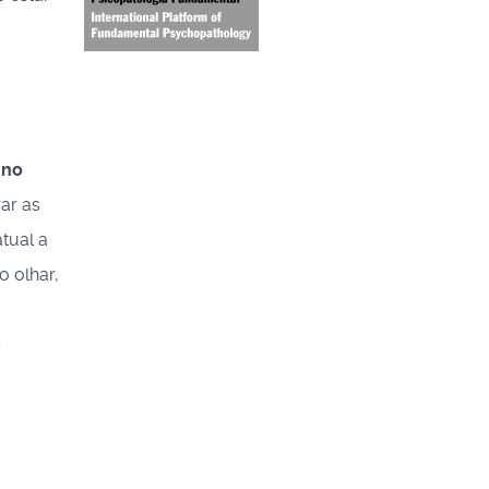
 no
ar as
tual a
o olhar,
s