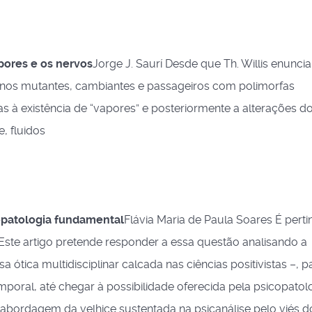
apores e os nervos
Jorge J. Saurí Desde que Th. Willis enunci
rnos mutantes, cambiantes e passageiros com polimorfas
s à existência de “vapores” e posteriormente a alterações d
, fluidos
copatologia fundamental
Flávia Maria de Paula Soares É perti
 Este artigo pretende responder a essa questão analisando a
 ótica multidisciplinar calcada nas ciências positivistas –, 
mporal, até chegar à possibilidade oferecida pela psicopatol
a abordagem da velhice sustentada na psicanálise pelo viés d