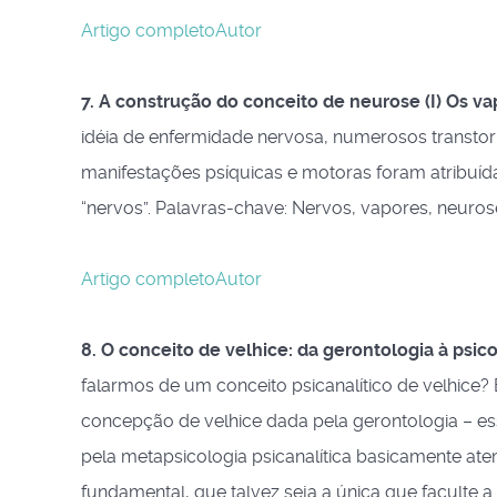
Artigo completo
Autor
7. A construção do conceito de neurose (I) Os v
idéia de enfermidade nervosa, numerosos transto
manifestações psíquicas e motoras foram atribuída
“nervos”. Palavras-chave: Nervos, vapores, neurose
Artigo completo
Autor
8. O conceito de velhice: da gerontologia à psi
falarmos de um conceito psicanalítico de velhice?
concepção de velhice dada pela gerontologia – essa
pela metapsicologia psicanalítica basicamente ate
fundamental, que talvez seja a única que faculte 