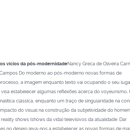
 os vícios da pós-modernidade
Nancy Greca de Oliveira Carn
os Campos Do moderno ao pós-moderno novas formas de
processo, a imagem enquanto texto vai ocupando o seu luga
o visa estabelecer algumas reflexões acerca do voyeurismo, t
alítica clássica, enquanto um traço de singularidade na co
 impacto do visual na construção da subjetividade do home
ality shows (shows da vida) televisivos da atualidade. Dar
es no desejo leva-nos a estabelecer as novas formas de mal