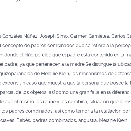
s Gonzáles Núñez, Joseph Simo, Carmen Gamietea, Carlos Ca
el concepto de padres combinados que se refiere a la percep
 en donde el niño percibe que el padre está contenido en la m
el padre, ya que pertenecen a la madre.Se distingue la ubica
squizoparanoide de Melanie Klein, los mecanismos de defens
 Se expone un caso que muestra que la persona que posee la 
cial de los objetos, así como una gran falla en la diferenc
de que él mismo los reúne y los combina, situación que le res
 los padres combinados, así como temor a la retaliación por
s claves: Bebés, padres combinados, angústia, Melanie Klein