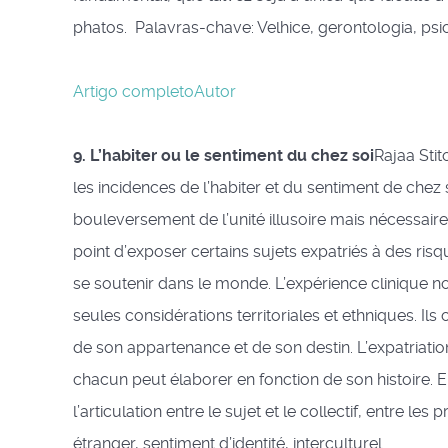
phatos. Palavras-chave: Velhice, gerontologia, ps
Artigo completo
Autor
9. L’habiter ou le sentiment du chez soi
Rajaa Stito
les incidences de l’habiter et du sentiment de chez 
bouleversement de l’unité illusoire mais nécessaire 
point d’exposer certains sujets expatriés à des ris
se soutenir dans le monde. L’expérience clinique n
seules considérations territoriales et ethniques. Il
de son appartenance et de son destin. L’expatriatio
chacun peut élaborer en fonction de son histoire. E
l’articulation entre le sujet et le collectif, entre les
étranger, sentiment d’identité, interculturel