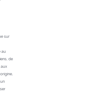
que sur
e au
iens, de
s aux
origine,
 un
nser