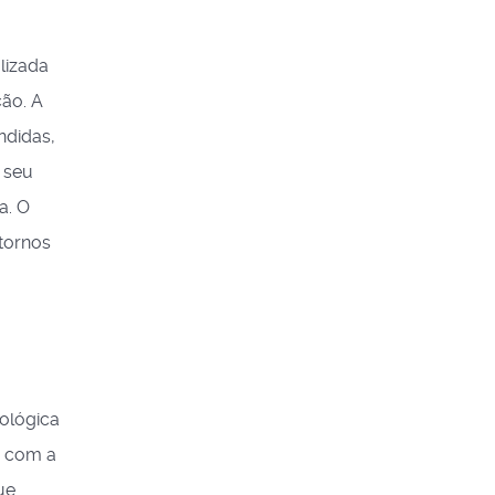
lizada
ção. A
ndidas,
 seu
a. O
stornos
rológica
a com a
ue