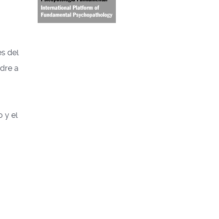
es del
adre a
 y el