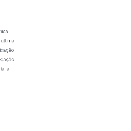
nica
 última
fixação
negação
ia, a