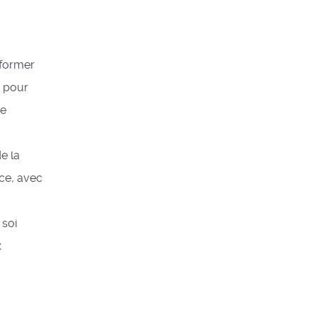
sformer
e pour
te
e la
nce, avec
 soi
x