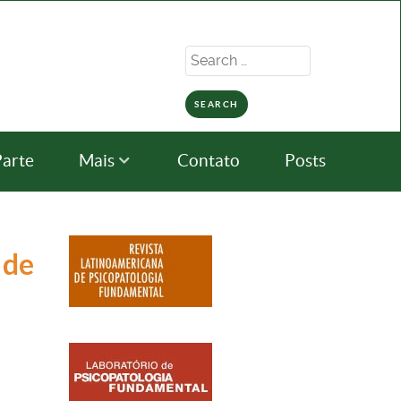
Search
for:
Parte
Mais
Contato
Posts
 de
/