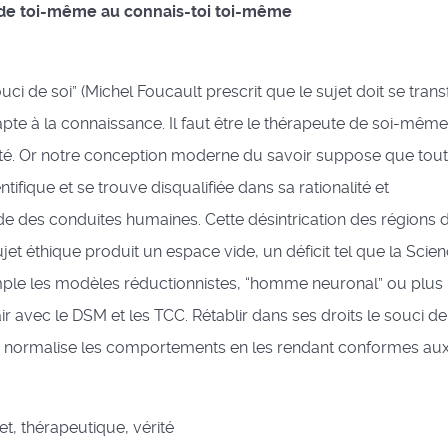
i de toi-même au connais-toi toi-même
uci de soi” (Michel Foucault prescrit que le sujet doit se tran
apte à la connaissance. Il faut être le thérapeute de soi-mêm
ité. Or notre conception moderne du savoir suppose que tou
ifique et se trouve disqualifiée dans sa rationalité et
e des conduites humaines. Cette désintrication des régions d
jet éthique produit un espace vide, un déficit tel que la Scie
emple les modèles réductionnistes, “homme neuronal” ou plus
vec le DSM et les TCC. Rétablir dans ses droits le souci de
qui normalise les comportements en les rendant conformes au
et, thérapeutique, vérité