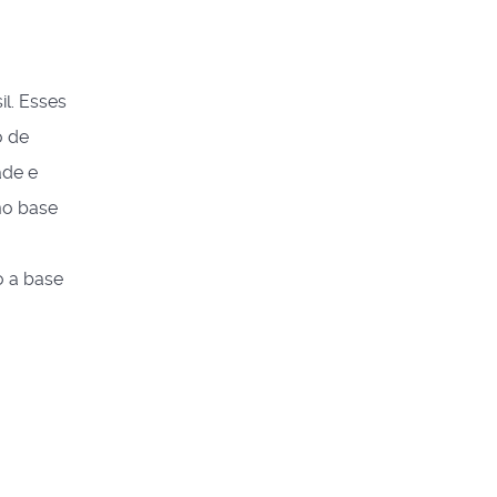
il. Esses
o de
ade e
mo base
o a base