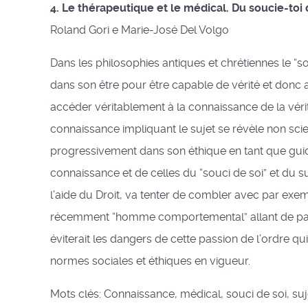
4. Le thérapeutique et le médical. Du soucie-to
Roland Gori e Marie-José Del Volgo
Dans les philosophies antiques et chrétiennes le “so
dans son être pour être capable de vérité et donc 
accéder véritablement à la connaissance de la vér
connaissance impliquant le sujet se révèle non scient
progressivement dans son éthique en tant que guid
connaissance et de celles du “souci de soi” et du su
l’aide du Droit, va tenter de combler avec par ex
récemment “homme comportemental” allant de pair a
éviterait les dangers de cette passion de l’ordre 
normes sociales et éthiques en vigueur.
Mots clés: Connaissance, médical, souci de soi, suj