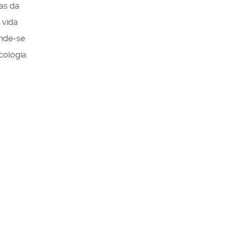
as da
 vida
ende-se
cologia