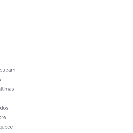
eocupam-
o
últimas
ados
bre
quece.