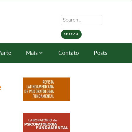
Search
for:
Parte
Mais
Contato
Posts
e