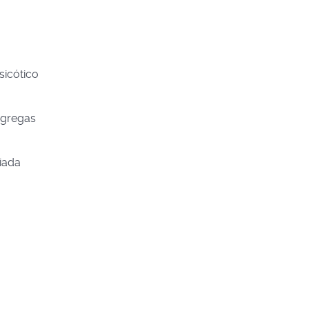
sicótico
 gregas
a
iada