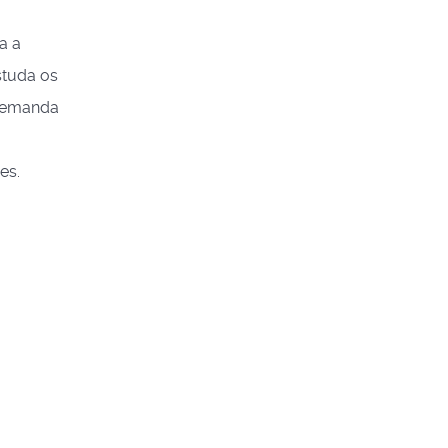
a a
studa os
 demanda
es.