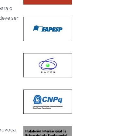
para o
 deve ser
provoca