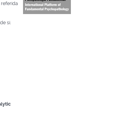
referida
e si.
lytic