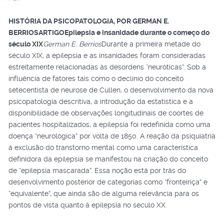
HISTÓRIA DA PSICOPATOLOGIA, POR GERMAN E.
BERRIOS
ARTIGO
Epilepsia e insanidade durante o começo do
século XIX
German E. Berrios
Durante a primeira metade do
século XIX, a epilepsia e as insanidades foram consideradas
estreitamente relacionadas às desordens “neuróticas”. Sob a
influência de fatores tais como o declínio do conceito
setecentista de neurose de Cullen, o desenvolvimento da nova
psicopatologia descritiva, a introdução da estatística e a
disponibilidade de observações longitudinais de coortes de
pacientes hospitalizados, a epilepsia foi redefinida como uma
doença “neurológica” por volta de 1850. A reação da psiquiatria
à exclusão do transtorno mental como uma característica
definidora da epilepsia se manifestou na criação do conceito
de “epilepsia mascarada”. Essa noção está por trás do
desenvolvimento posterior de categorias como “fronteiriça” e
“equivalente”, que ainda são de alguma relevância para os
pontos de vista quanto à epilepsia no século XX.