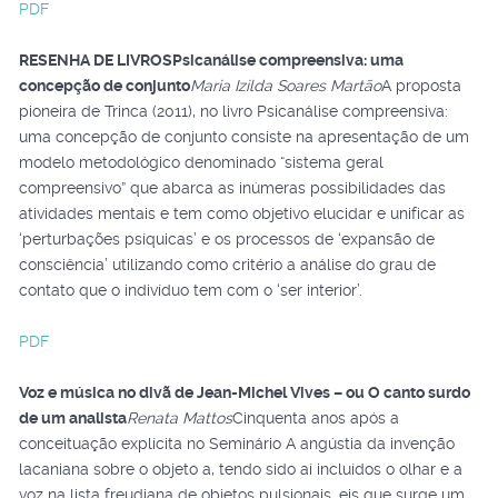
PDF
RESENHA DE LIVROS
Psicanálise compreensiva: uma
concepção de conjunto
Maria Izilda Soares Martão
A proposta
pioneira de Trinca (2011), no livro Psicanálise compreensiva:
uma concepção de conjunto consiste na apresentação de um
modelo metodológico denominado “sistema geral
compreensivo” que abarca as inúmeras possibilidades das
atividades mentais e tem como objetivo elucidar e unificar as
‘perturbações psíquicas’ e os processos de ‘expansão de
consciência’ utilizando como critério a análise do grau de
contato que o indivíduo tem com o ‘ser interior’.
PDF
Voz e música no divã de Jean-Michel Vives – ou O canto surdo
de um analista
Renata Mattos
Cinquenta anos após a
conceituação explícita no Seminário A angústia da invenção
lacaniana sobre o objeto a, tendo sido aí incluídos o olhar e a
voz na lista freudiana de objetos pulsionais, eis que surge um