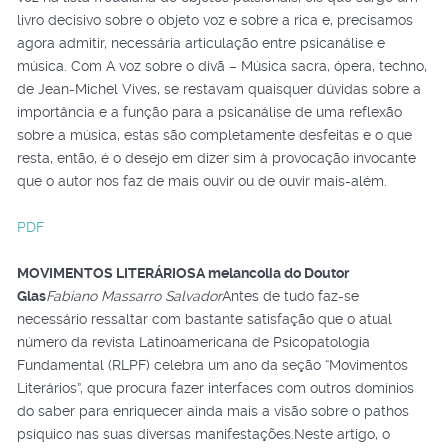
livro decisivo sobre o objeto voz e sobre a rica e, precisamos
agora admitir, necessária articulação entre psicanálise e
música. Com A voz sobre o divã – Música sacra, ópera, techno,
de Jean-Michel Vives, se restavam quaisquer dúvidas sobre a
importância e a função para a psicanálise de uma reflexão
sobre a música, estas são completamente desfeitas e o que
resta, então, é o desejo em dizer sim à provocação invocante
que o autor nos faz de mais ouvir ou de ouvir mais-além.
PDF
MOVIMENTOS LITERÁRIOS
A melancolia do Doutor
Glas
Fabiano Massarro Salvador
Antes de tudo faz-se
necessário ressaltar com bastante satisfação que o atual
número da revista Latinoamericana de Psicopatologia
Fundamental (RLPF) celebra um ano da seção “Movimentos
Literários”, que procura fazer interfaces com outros domínios
do saber para enriquecer ainda mais a visão sobre o pathos
psíquico nas suas diversas manifestações.Neste artigo, o