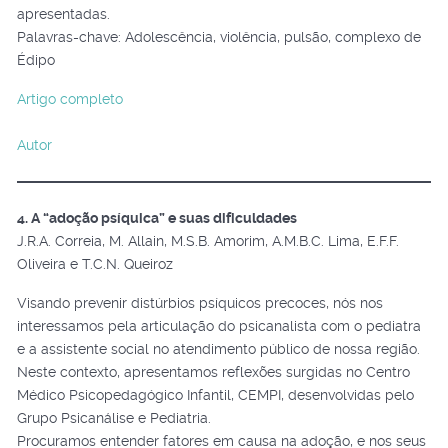
apresentadas.
Palavras-chave: Adolescência, violência, pulsão, complexo de
Édipo
Artigo completo
Autor
4. A “adoção psíquica” e suas dificuldades
J.R.A. Correia, M. Allain, M.S.B. Amorim, A.M.B.C. Lima, E.F.F.
Oliveira e T.C.N. Queiroz
Visando prevenir distúrbios psíquicos precoces, nós nos
interessamos pela articulação do psicanalista com o pediatra
e a assistente social no atendimento público de nossa região.
Neste contexto, apresentamos reflexões surgidas no Centro
Médico Psicopedagógico Infantil, CEMPI, desenvolvidas pelo
Grupo Psicanálise e Pediatria.
Procuramos entender fatores em causa na adoção, e nos seus