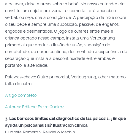
a palavra, deixa marcas sobre o bebê. No nosso entender ele
constitui um objeto pré-verbal e, como tal, pré-anuncia o
verbal, ou seja, cria a condição de. A percepção da mãe sobre
o seu bebê é sempre uma suposição, passível de enganos,
engodos e desmentidos. O jogo de olhares entre mãe e
criança operado nesse campo, instala uma Verleugnung
primordial que produz a ilusão de união, suposição de
completude, de corpo contínuo, desmentindo a experiência de
separação que instala a descontinuidade entre ambas e,
portanto, a alteridade.
Palavras-chave: Outro primordial, Verleugnung, olhar materno,
falta do outro
Artigo completo
Autores: Edilene Freire Queiroz
3. Los borrosos límites del diagnóstico de las psicosis. ¿En qué
ayuda un psicoanálisis? Ilustración clínica
Liudmila Romero y Raudelio Machin