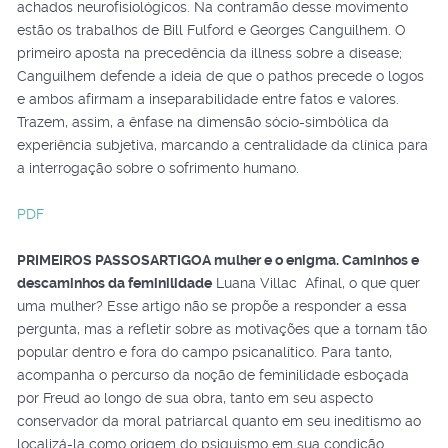
achados neurofisiológicos. Na contramão desse movimento
estão os trabalhos de Bill Fulford e Georges Canguilhem. O
primeiro aposta na precedência da illness sobre a disease;
Canguilhem defende a ideia de que o pathos precede o logos
e ambos afirmam a inseparabilidade entre fatos e valores.
Trazem, assim, a ênfase na dimensão sócio-simbólica da
experiência subjetiva, marcando a centralidade da clínica para
a interrogação sobre o sofrimento humano.
PDF
PRIMEIROS PASSOS
ARTIGO
A mulher e o enigma. Caminhos e
descaminhos da feminilidade
Luana Villac Afinal, o que quer
uma mulher? Esse artigo não se propõe a responder a essa
pergunta, mas a refletir sobre as motivações que a tornam tão
popular dentro e fora do campo psicanalítico. Para tanto,
acompanha o percurso da noção de feminilidade esboçada
por Freud ao longo de sua obra, tanto em seu aspecto
conservador da moral patriarcal quanto em seu ineditismo ao
localizá-la como origem do psiquismo em sua condição