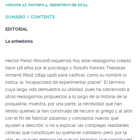
volume 17, número 4, dezembro de 2014
SUMÁRIO / CONTENTS
EDITORIAL
La anhedonia
Héctor Perez-RincónEvoquemos hoy este neologismo creado
hace 118 años por el psicólogo y filósofo francés Théodule
Armand Ribot (1839-1916) para calificar, como su nombre lo
indica, la “incapacidad de experimentar placer”. El término,
cuya larga vida demuestra su utilidad, pues ha sobrevivido a
otros neologismos propuestos a lo largo de la historia de la
psiquiatría, muestra, por una parte, la necesidad que han
tenido quienes la han construido de recurrir al griego y al latín
con el fin de fabricar palabras y conceptos nuevos que
ayuden a describir, si no a explicar, las complejas realidades
clínicas que constituyen su quehacer cotidiano; pero, por la
otra, es un buen ejemplo de que los términos que constituyen