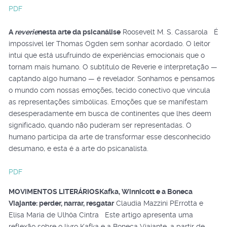
PDF
A
reverie
nesta arte da psicanálise
Roosevelt M. S. Cassarola É
impossível ler Thomas Ogden sem sonhar acordado. O leitor
intui que está usufruindo de experiências emocionais que o
tornam mais humano. O subtítulo de Reverie e interpretação —
captando algo humano — é revelador. Sonhamos e pensamos
o mundo com nossas emoções, tecido conectivo que vincula
as representações simbólicas. Emoções que se manifestam
desesperadamente em busca de continentes que lhes deem
significado, quando não puderam ser representadas. O
humano participa da arte de transformar esse desconhecido
desumano, e esta é a arte do psicanalista.
PDF
MOVIMENTOS LITERÁRIOS
Kafka, Winnicott e a Boneca
Viajante: perder, narrar, resgatar
Claudia Mazzini PErrotta e
Elisa Maria de Ulhôa Cintra Este artigo apresenta uma
reflexão sobre o livro Kafka e a Boneca Viajante, a partir de